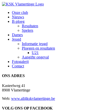
Ga
naar
Onze club
inhoud
Nieuws
B-ploeg
Resultaten
Spelers
Dames
Jeugd
Informatie jeugd
Ploegen en resultaten
U21
Aangifte ongeval
Fotogalerij
Contact
ONS ADRES
Kasteelweg 41
8908 Vlamertinge
Web:
www.all4kskvlamertinge.be
VOLG ONS OP FACEBOOK