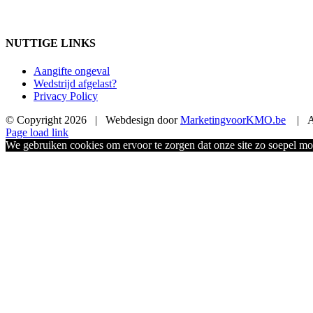
NUTTIGE LINKS
Aangifte ongeval
Wedstrijd afgelast?
Privacy Policy
© Copyright
2026 | Webdesign door
MarketingvoorKMO.be
| Al
Page load link
We gebruiken cookies om ervoor te zorgen dat onze site zo soepel moge
Ga
naar
de
bovenkant