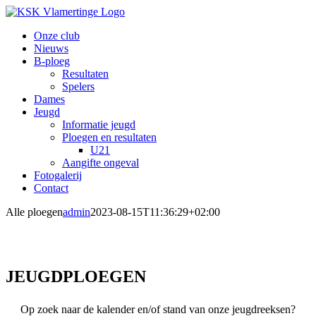
Ga
naar
Onze club
inhoud
Nieuws
B-ploeg
Resultaten
Spelers
Dames
Jeugd
Informatie jeugd
Ploegen en resultaten
U21
Aangifte ongeval
Fotogalerij
Contact
Alle ploegen
admin
2023-08-15T11:36:29+02:00
JEUGDPLOEGEN
Op zoek naar de kalender en/of stand van onze jeugdreeksen?