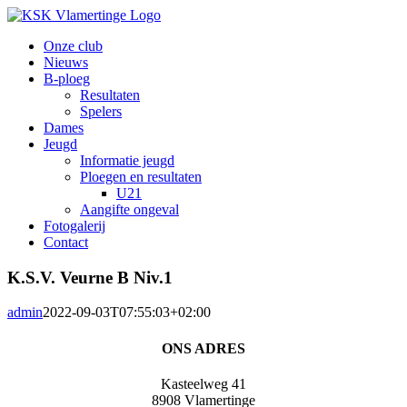
Ga
naar
Onze club
inhoud
Nieuws
B-ploeg
Resultaten
Spelers
Dames
Jeugd
Informatie jeugd
Ploegen en resultaten
U21
Aangifte ongeval
Fotogalerij
Contact
K.S.V. Veurne B Niv.1
admin
2022-09-03T07:55:03+02:00
ONS ADRES
Kasteelweg 41
8908 Vlamertinge