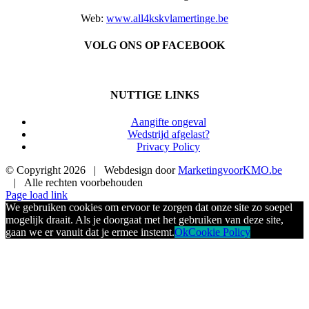
Web:
www.all4kskvlamertinge.be
VOLG ONS OP FACEBOOK
NUTTIGE LINKS
Aangifte ongeval
Wedstrijd afgelast?
Privacy Policy
© Copyright
2026 | Webdesign door
MarketingvoorKMO.be
| Alle rechten voorbehouden
Page load link
We gebruiken cookies om ervoor te zorgen dat onze site zo soepel
mogelijk draait. Als je doorgaat met het gebruiken van deze site,
gaan we er vanuit dat je ermee instemt.
Ok
Cookie Policy
Ga
naar
de
bovenkant